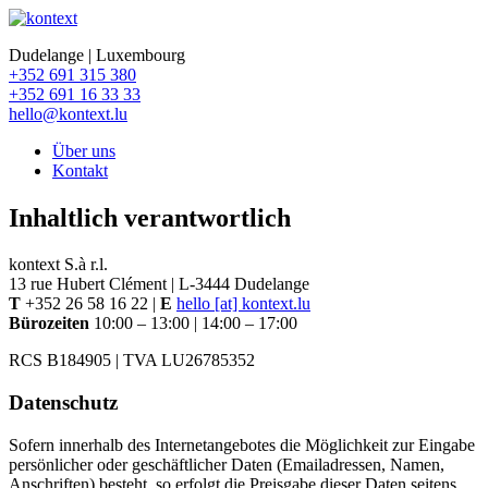
Dudelange | Luxembourg
+352 691 315 380
+352 691 16 33 33
hello@kontext.lu
Über uns
Kontakt
Inhaltlich verantwortlich
kontext S.à r.l.
13 rue Hubert Clément | L-3444 Dudelange
T
+352 26 58 16 22 |
E
hello [at] kontext.lu
Bürozeiten
10:00 – 13:00 | 14:00 – 17:00
RCS B184905 | TVA LU26785352
Datenschutz
Sofern innerhalb des Internetangebotes die Möglichkeit zur Eingabe
persönlicher oder geschäftlicher Daten (Emailadressen, Namen,
Anschriften) besteht, so erfolgt die Preisgabe dieser Daten seitens