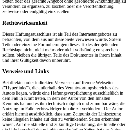
Seiten oder das gesamte Angebot ohne gesonderte Ankündigung zu
verändern zu ergänzen, zu löschen oder die Veröffentlichung
zeitweise oder endgültig einzustellen.
Rechtswirksamkeit
Dieser Haftungsausschluss ist als Teil des Internetangebotes zu
betrachten, von dem aus auf diese Seite verwiesen wurde. Sofern
Teile oder einzelne Formulierungen dieses Textes der geltenden
Rechtslage nicht, nicht mehr oder nicht vollständig entsprechen
sollten, bleiben die übrigen Teile des Dokumentes in ihrem Inhalt
und ihrer Gültigkeit davon unberührt.
Verweise und Links
Bei direkten oder indirekten Verweisen auf fremde Webseiten
(”Hyperlinks”), die außerhalb des Verantwortungsbereiches des
Autors liegen, würde eine Haftungsverpflichtung ausschließlich in
dem Fall in Kraft treten, in dem der Autor von den Inhalten
Kenntnis hat und es ihm technisch möglich und zumutbar wäre, die
Nutzung im Falle rechtswidriger Inhalte zu verhindern. Der Autor
erklärt hiermit ausdrücklich, dass zum Zeitpunkt der Linksetzung
keine illegalen Inhalte auf den zu verlinkenden Seiten erkennbar
waren. Auf die aktuelle und zukünftige Gestaltung, die Inhalte oder
die Urheberschaft der gelinkten/verknüpften Seiten hat der Autor